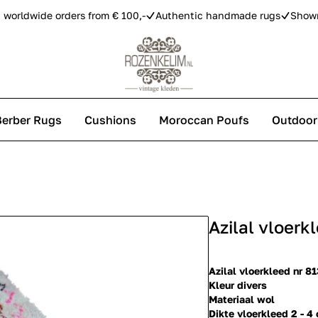
 worldwide orders from € 100,-
Authentic handmade rugs
Show
Berber Rugs
Cushions
Moroccan Poufs
Outdoor
s
Azilal vloer
 carpets
Azilal vloerkleed nr 8
Kleur divers
Materiaal wol
Dikte vloerkleed 2 - 4