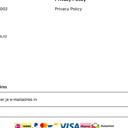
0002
Privacy Policy
m.nl
dres