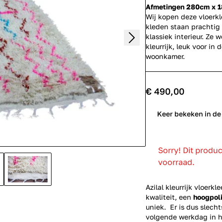
Afmetingen 280cm x 
Wij kopen deze vloerkl
kleden staan prachtig 
klassiek interieur. Ze
kleurrijk, leuk voor in
woonkamer.
€ 490,00
0
Keer bekeken in de
Sorry! Dit produ
voorraad.
Azilal kleurrijk vloerk
kwaliteit, een
hoogpoli
uniek. Er is dus slech
volgende werkdag in hu