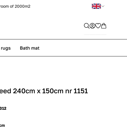
room of 2000m2
 rugs
Bath mat
kleed 240cm x 150cm nr 1151
1312
 cm