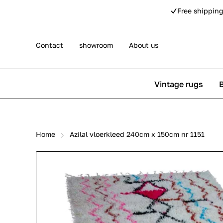
Free shipping
Contact
showroom
About us
Vintage rugs
Persian rugs
Berber rug
Home
Azilal vloerkleed 240cm x 150cm nr 1151
Rose kilim rugs
Pip Studio