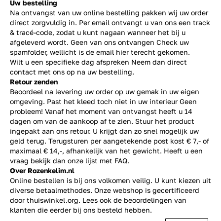
Uw bestelling
Na ontvangst van uw online bestelling pakken wij uw order
direct zorgvuldig in. Per email ontvangt u van ons een track
& tracé-code, zodat u kunt nagaan wanneer het bij u
afgeleverd wordt. Geen van ons ontvangen Check uw
spamfolder, wellicht is de email hier terecht gekomen.
Wilt u een specifieke dag afspreken Neem dan direct
contact
met ons op na uw bestelling.
Retour zenden
Beoordeel na levering uw order op uw gemak in uw eigen
omgeving. Past het kleed toch niet in uw interieur Geen
probleem! Vanaf het moment van ontvangst heeft u 14
dagen om van de aankoop af te zien. Stuur het product
ingepakt aan ons retour. U krijgt dan zo snel mogelijk uw
geld terug. Terugsturen per aangetekende post kost € 7,- of
maximaal € 14,-, afhankelijk van het gewicht. Heeft u een
vraag bekijk dan onze lijst met
FAQ.
Over Rozenkelim.nl
Online bestellen is bij ons volkomen veilig. U kunt kiezen uit
diverse betaalmethodes. Onze webshop is gecertificeerd
door thuiswinkel.org. Lees ook de
beoordelingen
van
klanten die eerder bij ons besteld hebben.