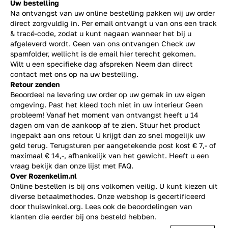
Uw bestelling
Na ontvangst van uw online bestelling pakken wij uw order
direct zorgvuldig in. Per email ontvangt u van ons een track
& tracé-code, zodat u kunt nagaan wanneer het bij u
afgeleverd wordt. Geen van ons ontvangen Check uw
spamfolder, wellicht is de email hier terecht gekomen.
Wilt u een specifieke dag afspreken Neem dan direct
contact
met ons op na uw bestelling.
Retour zenden
Beoordeel na levering uw order op uw gemak in uw eigen
omgeving. Past het kleed toch niet in uw interieur Geen
probleem! Vanaf het moment van ontvangst heeft u 14
dagen om van de aankoop af te zien. Stuur het product
ingepakt aan ons retour. U krijgt dan zo snel mogelijk uw
geld terug. Terugsturen per aangetekende post kost € 7,- of
maximaal € 14,-, afhankelijk van het gewicht. Heeft u een
vraag bekijk dan onze lijst met
FAQ.
Over Rozenkelim.nl
Online bestellen is bij ons volkomen veilig. U kunt kiezen uit
diverse betaalmethodes. Onze webshop is gecertificeerd
door thuiswinkel.org. Lees ook de
beoordelingen
van
klanten die eerder bij ons besteld hebben.