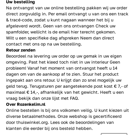
Uw bestelling
Na ontvangst van uw online bestelling pakken wij uw order
direct zorgvuldig in. Per email ontvangt u van ons een track
& tracé-code, zodat u kunt nagaan wanneer het bij u
afgeleverd wordt. Geen van ons ontvangen Check uw
spamfolder, wellicht is de email hier terecht gekomen.
Wilt u een specifieke dag afspreken Neem dan direct
contact
met ons op na uw bestelling.
Retour zenden
Beoordeel na levering uw order op uw gemak in uw eigen
omgeving. Past het kleed toch niet in uw interieur Geen
probleem! Vanaf het moment van ontvangst heeft u 14
dagen om van de aankoop af te zien. Stuur het product
ingepakt aan ons retour. U krijgt dan zo snel mogelijk uw
geld terug. Terugsturen per aangetekende post kost € 7,- of
maximaal € 14,-, afhankelijk van het gewicht. Heeft u een
vraag bekijk dan onze lijst met
FAQ.
Over Rozenkelim.nl
Online bestellen is bij ons volkomen veilig. U kunt kiezen uit
diverse betaalmethodes. Onze webshop is gecertificeerd
door thuiswinkel.org. Lees ook de
beoordelingen
van
klanten die eerder bij ons besteld hebben.