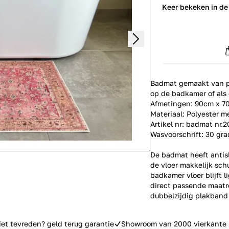
0
Keer bekeken in de
Badmat gemaakt van po
op de badkamer of als
Afmetingen: 90cm x 7
Materiaal: Polyester 
Artikel nr: badmat nr.
Wasvoorschrift: 30 gr
De badmat heeft antis
de vloer makkelijk sch
badkamer vloer blijft 
direct passende maatr
dubbelzijdig plakband
iet tevreden? geld terug garantie
Showroom van 2000 vierkante 