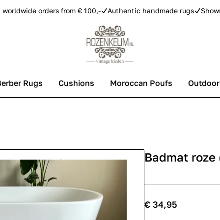
 worldwide orders from € 100,-
Authentic handmade rugs
Show
Berber Rugs
Cushions
Moroccan Poufs
Outdoor
s
Badmat roze 
 carpets
€ 34,95