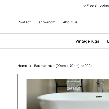
Free shipping
Contact
showroom
About us
Vintage rugs
Persian rugs
Berber rug
Home
Badmat roze (90cm x 70cm) nr.2024
Rose kilim rugs
Pip Studio