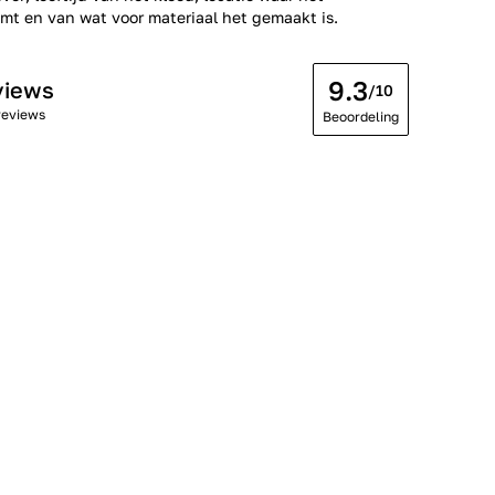
t en van wat voor materiaal het gemaakt is.
9.3
views
/10
reviews
Beoordeling