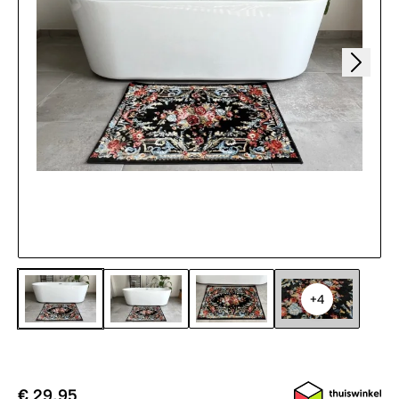
+4
€ 29,95