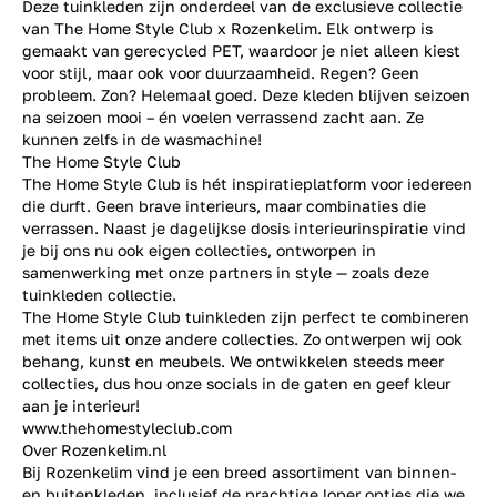
Deze tuinkleden zijn onderdeel van de exclusieve collectie
van The Home Style Club x Rozenkelim. Elk ontwerp is
gemaakt van gerecycled PET, waardoor je niet alleen kiest
voor stijl, maar ook voor duurzaamheid. Regen? Geen
probleem. Zon? Helemaal goed. Deze kleden blijven seizoen
na seizoen mooi – én voelen verrassend zacht aan. Ze
kunnen zelfs in de wasmachine!
The Home Style Club
The Home Style Club is hét inspiratieplatform voor iedereen
die durft. Geen brave interieurs, maar combinaties die
verrassen. Naast je dagelijkse dosis interieurinspiratie vind
je bij ons nu ook eigen collecties, ontworpen in
samenwerking met onze partners in style — zoals deze
tuinkleden collectie
.
The Home Style Club tuinkleden zijn perfect te combineren
met items uit onze andere collecties. Zo ontwerpen wij ook
behang, kunst en meubels. We ontwikkelen steeds meer
collecties, dus hou onze socials in de gaten en geef kleur
aan je interieur!
www.thehomestyleclub.com
Over Rozenkelim.nl
Bij Rozenkelim vind je een breed assortiment van binnen-
en buitenkleden, inclusief de prachtige loper opties die we