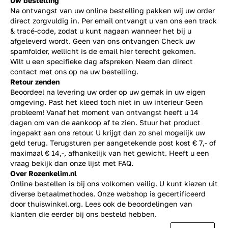
Uw bestelling
Na ontvangst van uw online bestelling pakken wij uw order
direct zorgvuldig in. Per email ontvangt u van ons een track
& tracé-code, zodat u kunt nagaan wanneer het bij u
afgeleverd wordt. Geen van ons ontvangen Check uw
spamfolder, wellicht is de email hier terecht gekomen.
Wilt u een specifieke dag afspreken Neem dan direct
contact
met ons op na uw bestelling.
Retour zenden
Beoordeel na levering uw order op uw gemak in uw eigen
omgeving. Past het kleed toch niet in uw interieur Geen
probleem! Vanaf het moment van ontvangst heeft u 14
dagen om van de aankoop af te zien. Stuur het product
ingepakt aan ons retour. U krijgt dan zo snel mogelijk uw
geld terug. Terugsturen per aangetekende post kost € 7,- of
maximaal € 14,-, afhankelijk van het gewicht. Heeft u een
vraag bekijk dan onze lijst met
FAQ.
Over Rozenkelim.nl
Online bestellen is bij ons volkomen veilig. U kunt kiezen uit
diverse betaalmethodes. Onze webshop is gecertificeerd
door thuiswinkel.org. Lees ook de
beoordelingen
van
klanten die eerder bij ons besteld hebben.