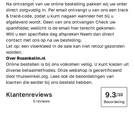
Na ontvangst van uw online bestelling pakken wij uw order
direct zorgvuldig in. Per email ontvangt u van ons een track
& tracé-code, zodat u kunt nagaan wanneer het bij u
afgeleverd wordt. Geen van ons ontvangen Check uw
spamfolder, wellicht is de email hier terecht gekomen.
Wilt u een specifieke dag afspreken Neem dan direct
contact
met ons op na uw bestelling.
Let op: een vloerkleed in de sale kan niet retour gezonden
worden.
Over Rozenkelim.nl
Online bestellen is bij ons volkomen veilig. U kunt kiezen uit
diverse betaalmethodes. Onze webshop is gecertificeerd
door thuiswinkel.org. Lees ook de
beoordelingen
van
klanten die eerder bij ons besteld hebben.
9.3
Klantenreviews
/10
0 reviews
Beoordeling