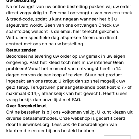
Uw bestelling
Na ontvangst van uw online bestelling pakken wij uw order
direct zorgvuldig in. Per email ontvangt u van ons een track
& tracé-code, zodat u kunt nagaan wanneer het bij u
afgeleverd wordt. Geen van ons ontvangen Check uw
spamfolder, wellicht is de email hier terecht gekomen.
Wilt u een specifieke dag afspreken Neem dan direct
contact
met ons op na uw bestelling.
Retour zenden
Beoordeel na levering uw order op uw gemak in uw eigen
omgeving. Past het kleed toch niet in uw interieur Geen
probleem! Vanaf het moment van ontvangst heeft u 14
dagen om van de aankoop af te zien. Stuur het product
ingepakt aan ons retour. U krijgt dan zo snel mogelijk uw
geld terug. Terugsturen per aangetekende post kost € 7,- of
maximaal € 14,-, afhankelijk van het gewicht. Heeft u een
vraag bekijk dan onze lijst met
FAQ.
Over Rozenkelim.nl
Online bestellen is bij ons volkomen veilig. U kunt kiezen uit
diverse betaalmethodes. Onze webshop is gecertificeerd
door thuiswinkel.org. Lees ook de
beoordelingen
van
klanten die eerder bij ons besteld hebben.