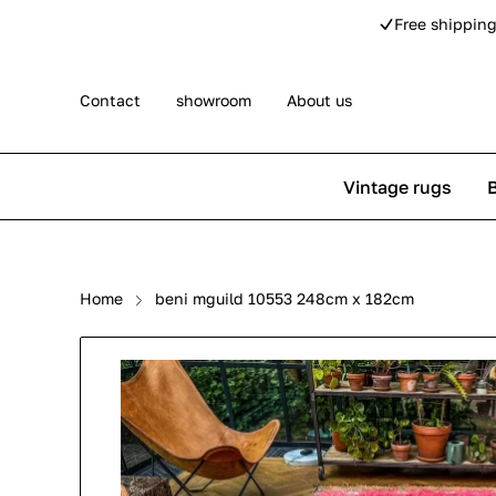
Free shipping
Contact
showroom
About us
Vintage rugs
Persian rugs
Berber rug
Home
beni mguild 10553 248cm x 182cm
Rose kilim rugs
Pip Studio