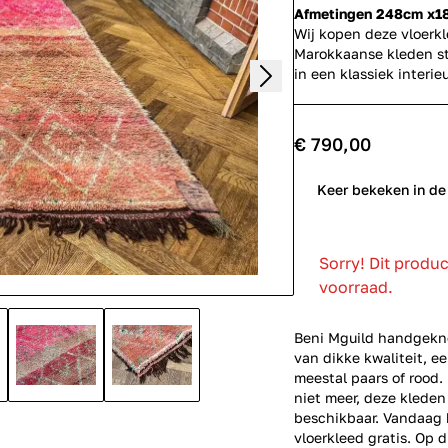
Afmetingen 248cm x1
Wij kopen deze vloerk
Marokkaanse kleden st
in een klassiek inter
€ 790,00
0
Keer bekeken in de
Sorry! Dit produ
voorraad.
Beni Mguild handgekno
van dikke kwaliteit, e
meestal paars of rood
niet meer, deze kleden
beschikbaar. Vandaag b
vloerkleed gratis. Op d