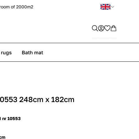
room of 2000m2
 rugs
Bath mat
10553 248cm x 182cm
d nr 10553
 cm