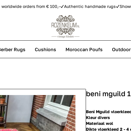
 worldwide orders from € 100,-
Authentic handmade rugs
Show
Berber Rugs
Cushions
Moroccan Poufs
Outdoor
s
beni mguild 
 carpets
Beni Mguild vloerklee
Kleur divers
Materiaal wol
Dikte vloerkleed 2 - 4