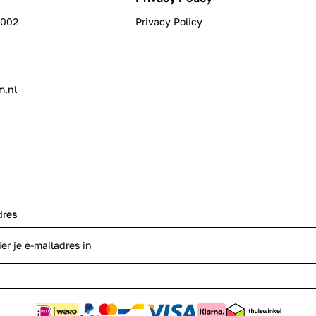
0002
Privacy Policy
m.nl
dres