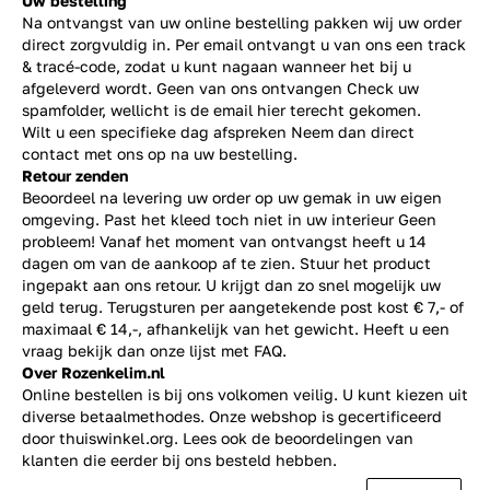
Uw bestelling
Na ontvangst van uw online bestelling pakken wij uw order
direct zorgvuldig in. Per email ontvangt u van ons een track
& tracé-code, zodat u kunt nagaan wanneer het bij u
afgeleverd wordt. Geen van ons ontvangen Check uw
spamfolder, wellicht is de email hier terecht gekomen.
Wilt u een specifieke dag afspreken Neem dan direct
contact
met ons op na uw bestelling.
Retour zenden
Beoordeel na levering uw order op uw gemak in uw eigen
omgeving. Past het kleed toch niet in uw interieur Geen
probleem! Vanaf het moment van ontvangst heeft u 14
dagen om van de aankoop af te zien. Stuur het product
ingepakt aan ons retour. U krijgt dan zo snel mogelijk uw
geld terug. Terugsturen per aangetekende post kost € 7,- of
maximaal € 14,-, afhankelijk van het gewicht. Heeft u een
vraag bekijk dan onze lijst met
FAQ.
Over Rozenkelim.nl
Online bestellen is bij ons volkomen veilig. U kunt kiezen uit
diverse betaalmethodes. Onze webshop is gecertificeerd
door thuiswinkel.org. Lees ook de
beoordelingen
van
klanten die eerder bij ons besteld hebben.