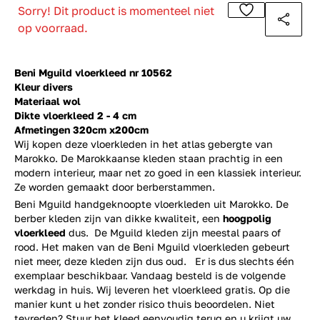
Sorry! Dit product is momenteel niet
op voorraad.
Beni Mguild vloerkleed nr 10562
Kleur divers
Materiaal wol
Dikte vloerkleed 2 - 4 cm
Afmetingen 320cm x200cm
Wij kopen deze vloerkleden in het atlas gebergte van
Marokko. De Marokkaanse kleden staan prachtig in een
modern interieur, maar net zo goed in een klassiek interieur.
Ze worden gemaakt door berberstammen.
Beni Mguild handgeknoopte vloerkleden uit Marokko. De
berber kleden zijn van dikke kwaliteit, een
hoogpolig
vloerkleed
dus. De Mguild kleden zijn meestal paars of
rood. Het maken van de Beni Mguild vloerkleden gebeurt
niet meer, deze kleden zijn dus oud. Er is dus slechts één
exemplaar beschikbaar. Vandaag besteld is de volgende
werkdag in huis. Wij leveren het vloerkleed gratis. Op die
manier kunt u het zonder risico thuis beoordelen. Niet
tevreden? Stuur het kleed eenvoudig terug en u krijgt uw