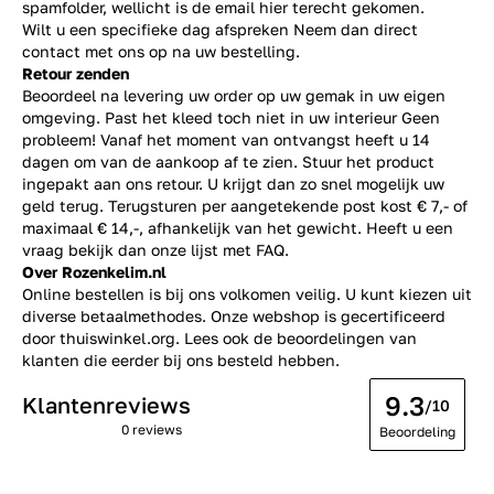
spamfolder, wellicht is de email hier terecht gekomen.
Wilt u een specifieke dag afspreken Neem dan direct
contact
met ons op na uw bestelling.
Retour zenden
Beoordeel na levering uw order op uw gemak in uw eigen
omgeving. Past het kleed toch niet in uw interieur Geen
probleem! Vanaf het moment van ontvangst heeft u 14
dagen om van de aankoop af te zien. Stuur het product
ingepakt aan ons retour. U krijgt dan zo snel mogelijk uw
geld terug. Terugsturen per aangetekende post kost € 7,- of
maximaal € 14,-, afhankelijk van het gewicht. Heeft u een
vraag bekijk dan onze lijst met
FAQ.
Over Rozenkelim.nl
Online bestellen is bij ons volkomen veilig. U kunt kiezen uit
diverse betaalmethodes. Onze webshop is gecertificeerd
door thuiswinkel.org. Lees ook de
beoordelingen
van
klanten die eerder bij ons besteld hebben.
9.3
Klantenreviews
/10
0 reviews
Beoordeling