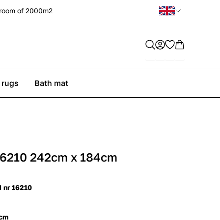
room of 2000m2
 rugs
Bath mat
16210 242cm x 184cm
d nr 16210
 cm