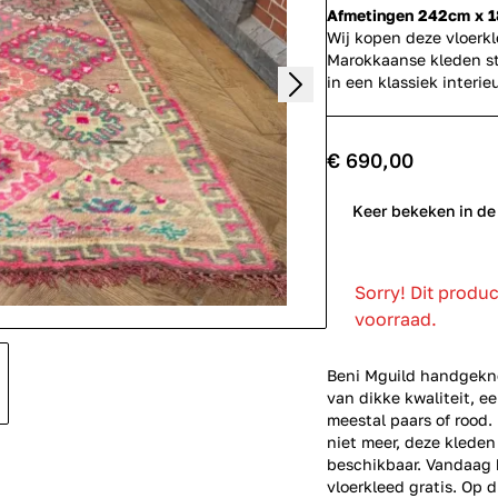
Afmetingen 242cm x 
Wij kopen deze vloerk
Marokkaanse kleden st
in een klassiek inter
€ 690,00
0
Keer bekeken in de
Sorry! Dit produ
voorraad.
Beni Mguild handgekno
van dikke kwaliteit, e
meestal paars of rood
niet meer, deze kleden
beschikbaar. Vandaag b
vloerkleed gratis. Op d