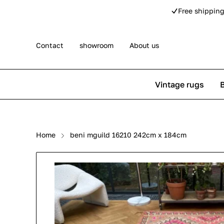
Free shipping
Contact
showroom
About us
Vintage rugs
Persian rugs
Berber rug
Home
beni mguild 16210 242cm x 184cm
Rose kilim rugs
Pip Studio