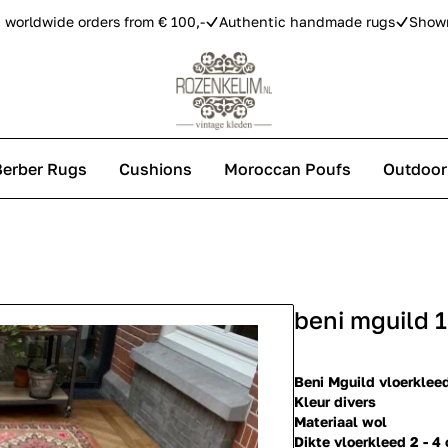
 worldwide orders from € 100,-
Authentic handmade rugs
Show
Berber Rugs
Cushions
Moroccan Poufs
Outdoor
s
beni mguild 
 carpets
Beni Mguild vloerklee
Kleur divers
Materiaal wol
Dikte vloerkleed 2 - 4