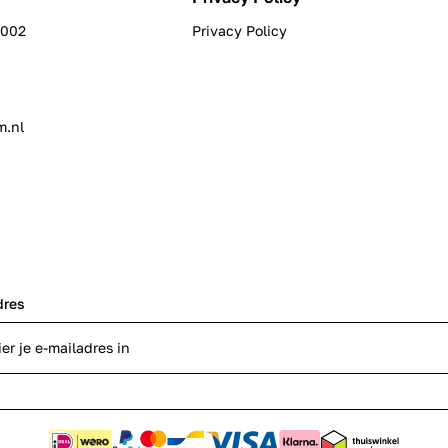
0002
Privacy Policy
m.nl
dres