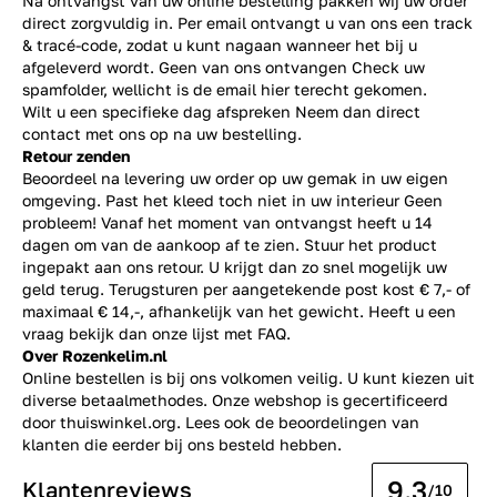
Na ontvangst van uw online bestelling pakken wij uw order
direct zorgvuldig in. Per email ontvangt u van ons een track
& tracé-code, zodat u kunt nagaan wanneer het bij u
afgeleverd wordt. Geen van ons ontvangen Check uw
spamfolder, wellicht is de email hier terecht gekomen.
Wilt u een specifieke dag afspreken Neem dan direct
contact
met ons op na uw bestelling.
Retour zenden
Beoordeel na levering uw order op uw gemak in uw eigen
omgeving. Past het kleed toch niet in uw interieur Geen
probleem! Vanaf het moment van ontvangst heeft u 14
dagen om van de aankoop af te zien. Stuur het product
ingepakt aan ons retour. U krijgt dan zo snel mogelijk uw
geld terug. Terugsturen per aangetekende post kost € 7,- of
maximaal € 14,-, afhankelijk van het gewicht. Heeft u een
vraag bekijk dan onze lijst met
FAQ.
Over Rozenkelim.nl
Online bestellen is bij ons volkomen veilig. U kunt kiezen uit
diverse betaalmethodes. Onze webshop is gecertificeerd
door thuiswinkel.org. Lees ook de
beoordelingen
van
klanten die eerder bij ons besteld hebben.
9.3
Klantenreviews
/10