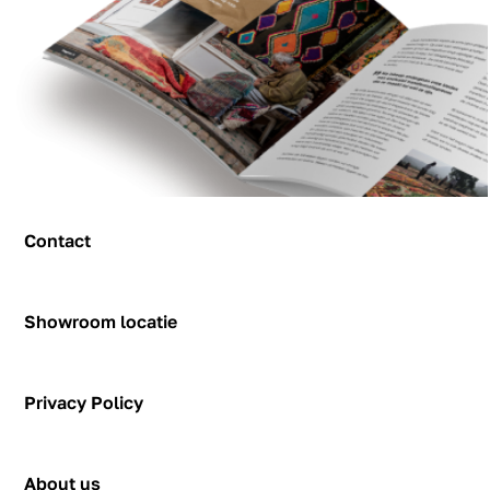
Contact
Contact
Showroom locatie
Hendrik Figeeweg 1-0002
Figeehal 2
Privacy Policy
2031 BJ Haarlem
showroom@rozenkelim.nl
Privacy Policy
+31655342780
About us