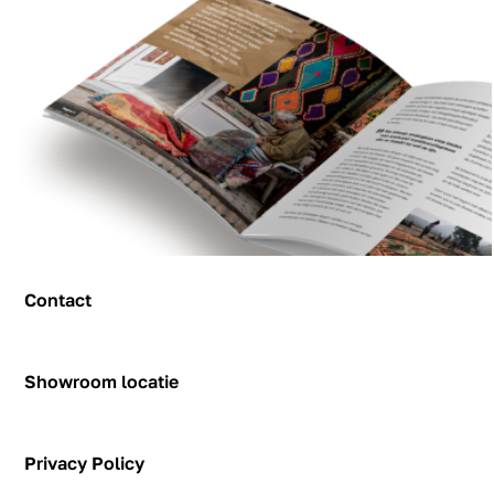
Contact
Contact
Showroom locatie
Hendrik Figeeweg 1-0002
Figeehal 2
Privacy Policy
2031 BJ Haarlem