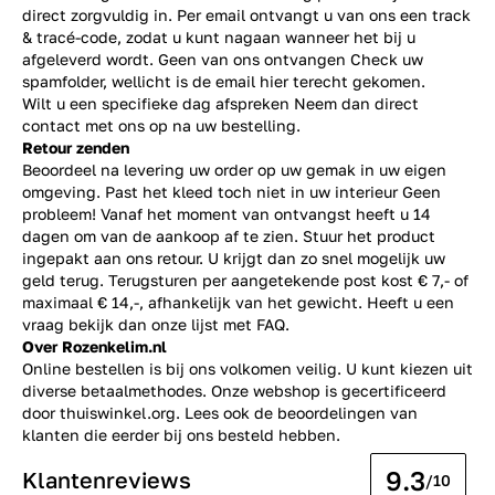
direct zorgvuldig in. Per email ontvangt u van ons een track
& tracé-code, zodat u kunt nagaan wanneer het bij u
afgeleverd wordt. Geen van ons ontvangen Check uw
spamfolder, wellicht is de email hier terecht gekomen.
Wilt u een specifieke dag afspreken Neem dan direct
contact
met ons op na uw bestelling.
Retour zenden
Beoordeel na levering uw order op uw gemak in uw eigen
omgeving. Past het kleed toch niet in uw interieur Geen
probleem! Vanaf het moment van ontvangst heeft u 14
dagen om van de aankoop af te zien. Stuur het product
ingepakt aan ons retour. U krijgt dan zo snel mogelijk uw
geld terug. Terugsturen per aangetekende post kost € 7,- of
maximaal € 14,-, afhankelijk van het gewicht. Heeft u een
vraag bekijk dan onze lijst met
FAQ.
Over Rozenkelim.nl
Online bestellen is bij ons volkomen veilig. U kunt kiezen uit
diverse betaalmethodes. Onze webshop is gecertificeerd
door thuiswinkel.org. Lees ook de
beoordelingen
van
klanten die eerder bij ons besteld hebben.
9.3
Klantenreviews
/10