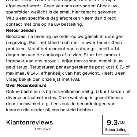
afgeleverd wordt. Geen van ons ontvangen Check uw
spamfolder, wellicht is de email hier terecht gekomen.
Wilt u een specifieke dag afspreken Neem dan direct
contact
met ons op na uw bestelling.
Retour zenden
Beoordeel na levering uw order op uw gemak in uw eigen
omgeving. Past het kleed toch niet in uw interieur Geen
probleem! Vanaf het moment van ontvangst heeft u 14
dagen om van de aankoop af te zien. Stuur het product
ingepakt aan ons retour. U krijgt dan zo snel mogelijk uw
geld terug. Terugsturen per aangetekende post kost € 7,- of
maximaal € 14,-, afhankelijk van het gewicht. Heeft u een
vraag bekijk dan onze lijst met
FAQ.
Over Rozenkelim.nl
Online bestellen is bij ons volkomen veilig. U kunt kiezen uit
diverse betaalmethodes. Onze webshop is gecertificeerd
door thuiswinkel.org. Lees ook de
beoordelingen
van
klanten die eerder bij ons besteld hebben.
9.3
Klantenreviews
/10
0 reviews
Beoordeling