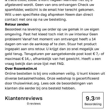
afgeleverd wordt. Geen van ons ontvangen Check uw
spamfolder, wellicht is de email hier terecht gekomen.
Wilt u een specifieke dag afspreken Neem dan direct
contact
met ons op na uw bestelling.
Retour zenden
Beoordeel na levering uw order op uw gemak in uw eigen
omgeving. Past het kleed toch niet in uw interieur Geen
probleem! Vanaf het moment van ontvangst heeft u 14
dagen om van de aankoop af te zien. Stuur het product
ingepakt aan ons retour. U krijgt dan zo snel mogelijk uw
geld terug. Terugsturen per aangetekende post kost € 7,- of
maximaal € 14,-, afhankelijk van het gewicht. Heeft u een
vraag bekijk dan onze lijst met
FAQ.
Over Rozenkelim.nl
Online bestellen is bij ons volkomen veilig. U kunt kiezen uit
diverse betaalmethodes. Onze webshop is gecertificeerd
door thuiswinkel.org. Lees ook de
beoordelingen
van
klanten die eerder bij ons besteld hebben.
9.3
Klantenreviews
/10
0 reviews
Beoordeling