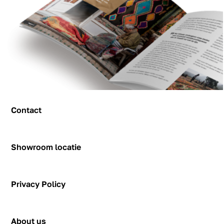
Contact
Contact
Showroom locatie
Hendrik Figeeweg 1-0002
Figeehal 2
Privacy Policy
2031 BJ Haarlem
showroom@rozenkelim.nl
Privacy Policy
+31655342780
About us