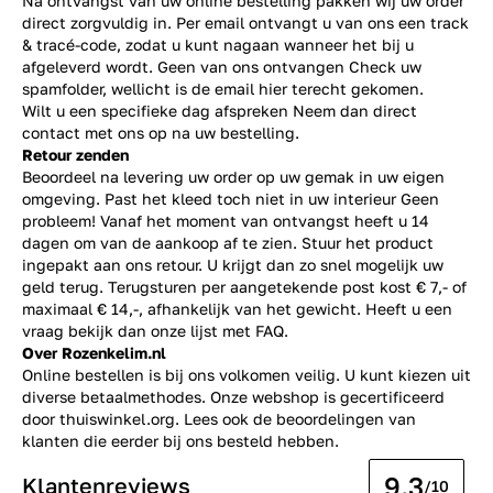
Na ontvangst van uw online bestelling pakken wij uw order
direct zorgvuldig in. Per email ontvangt u van ons een track
& tracé-code, zodat u kunt nagaan wanneer het bij u
afgeleverd wordt. Geen van ons ontvangen Check uw
spamfolder, wellicht is de email hier terecht gekomen.
Wilt u een specifieke dag afspreken Neem dan direct
contact
met ons op na uw bestelling.
Retour zenden
Beoordeel na levering uw order op uw gemak in uw eigen
omgeving. Past het kleed toch niet in uw interieur Geen
probleem! Vanaf het moment van ontvangst heeft u 14
dagen om van de aankoop af te zien. Stuur het product
ingepakt aan ons retour. U krijgt dan zo snel mogelijk uw
geld terug. Terugsturen per aangetekende post kost € 7,- of
maximaal € 14,-, afhankelijk van het gewicht. Heeft u een
vraag bekijk dan onze lijst met
FAQ.
Over Rozenkelim.nl
Online bestellen is bij ons volkomen veilig. U kunt kiezen uit
diverse betaalmethodes. Onze webshop is gecertificeerd
door thuiswinkel.org. Lees ook de
beoordelingen
van
klanten die eerder bij ons besteld hebben.
9.3
Klantenreviews
/10