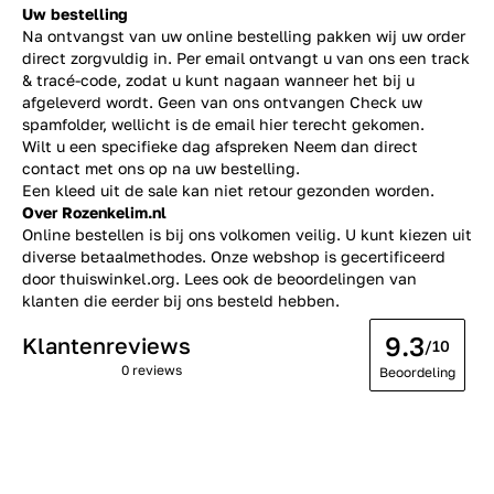
Uw bestelling
Na ontvangst van uw online bestelling pakken wij uw order
direct zorgvuldig in. Per email ontvangt u van ons een track
& tracé-code, zodat u kunt nagaan wanneer het bij u
afgeleverd wordt. Geen van ons ontvangen Check uw
spamfolder, wellicht is de email hier terecht gekomen.
Wilt u een specifieke dag afspreken Neem dan direct
contact
met ons op na uw bestelling.
Een kleed uit de sale kan niet retour gezonden worden.
Over Rozenkelim.nl
Online bestellen is bij ons volkomen veilig. U kunt kiezen uit
diverse betaalmethodes. Onze webshop is gecertificeerd
door thuiswinkel.org. Lees ook de
beoordelingen
van
klanten die eerder bij ons besteld hebben.
9.3
Klantenreviews
/10
0 reviews
Beoordeling