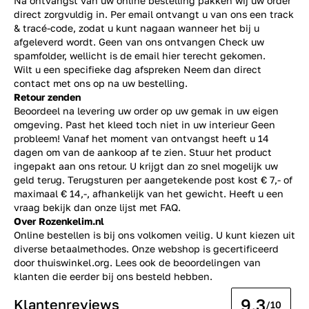
Na ontvangst van uw online bestelling pakken wij uw order
direct zorgvuldig in. Per email ontvangt u van ons een track
& tracé-code, zodat u kunt nagaan wanneer het bij u
afgeleverd wordt. Geen van ons ontvangen Check uw
spamfolder, wellicht is de email hier terecht gekomen.
Wilt u een specifieke dag afspreken Neem dan direct
contact
met ons op na uw bestelling.
Retour zenden
Beoordeel na levering uw order op uw gemak in uw eigen
omgeving. Past het kleed toch niet in uw interieur Geen
probleem! Vanaf het moment van ontvangst heeft u 14
dagen om van de aankoop af te zien. Stuur het product
ingepakt aan ons retour. U krijgt dan zo snel mogelijk uw
geld terug. Terugsturen per aangetekende post kost € 7,- of
maximaal € 14,-, afhankelijk van het gewicht. Heeft u een
vraag bekijk dan onze lijst met
FAQ.
Over Rozenkelim.nl
Online bestellen is bij ons volkomen veilig. U kunt kiezen uit
diverse betaalmethodes. Onze webshop is gecertificeerd
door thuiswinkel.org. Lees ook de
beoordelingen
van
klanten die eerder bij ons besteld hebben.
9.3
Klantenreviews
/10