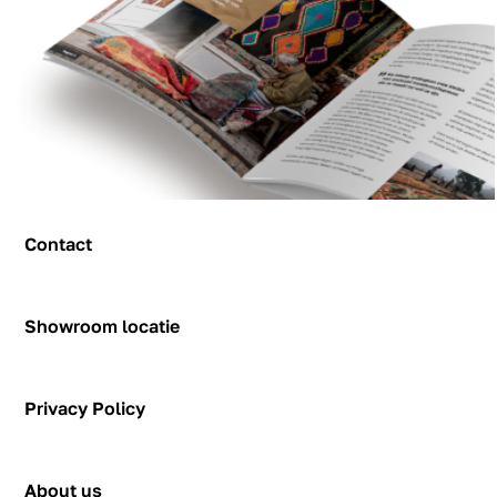
Contact
Contact
Showroom locatie
Hendrik Figeeweg 1-0002
Figeehal 2
Privacy Policy
2031 BJ Haarlem
showroom@rozenkelim.nl
Privacy Policy
+31655342780
About us