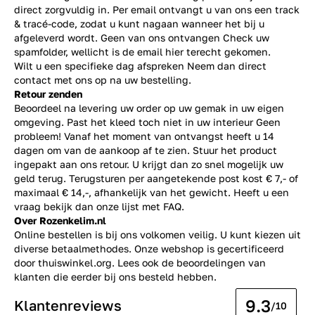
direct zorgvuldig in. Per email ontvangt u van ons een track
& tracé-code, zodat u kunt nagaan wanneer het bij u
afgeleverd wordt. Geen van ons ontvangen Check uw
spamfolder, wellicht is de email hier terecht gekomen.
Wilt u een specifieke dag afspreken Neem dan direct
contact
met ons op na uw bestelling.
Retour zenden
Beoordeel na levering uw order op uw gemak in uw eigen
omgeving. Past het kleed toch niet in uw interieur Geen
probleem! Vanaf het moment van ontvangst heeft u 14
dagen om van de aankoop af te zien. Stuur het product
ingepakt aan ons retour. U krijgt dan zo snel mogelijk uw
geld terug. Terugsturen per aangetekende post kost € 7,- of
maximaal € 14,-, afhankelijk van het gewicht. Heeft u een
vraag bekijk dan onze lijst met
FAQ.
Over Rozenkelim.nl
Online bestellen is bij ons volkomen veilig. U kunt kiezen uit
diverse betaalmethodes. Onze webshop is gecertificeerd
door thuiswinkel.org. Lees ook de
beoordelingen
van
klanten die eerder bij ons besteld hebben.
9.3
Klantenreviews
/10