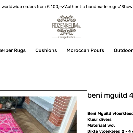
 worldwide orders from € 100,-
Authentic handmade rugs
Show
Berber Rugs
Cushions
Moroccan Poufs
Outdoor
s
beni mguild 
 carpets
Beni Mguild vloerklee
Kleur divers
Materiaal wol
Dikte vloerkleed 2 - 4