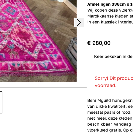
Afmetingen 338cm x 
Wij kopen deze vloerk
Marokkaanse kleden st
in een klassiek inter
€ 980,00
0
Keer bekeken in de
Sorry! Dit produ
voorraad.
Beni Mguild handgekno
van dikke kwaliteit, e
meestal paars of rood
niet meer, deze kleden
beschikbaar. Vandaag b
vloerkleed gratis. Op d