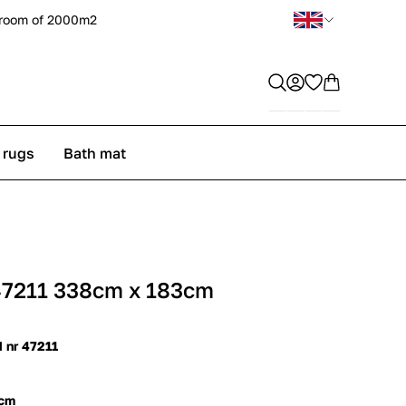
room of 2000m2
 rugs
Bath mat
47211 338cm x 183cm
d nr 47211
 cm