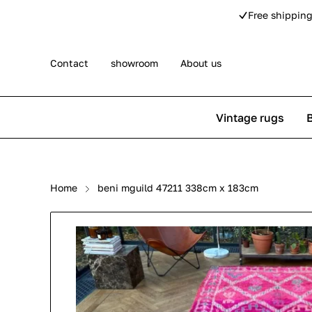
Free shipping
Contact
showroom
About us
Vintage rugs
Persian rugs
Berber rug
Home
beni mguild 47211 338cm x 183cm
Rose kilim rugs
Pip Studio