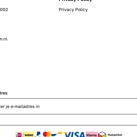
0002
Privacy Policy
m.nl
dres