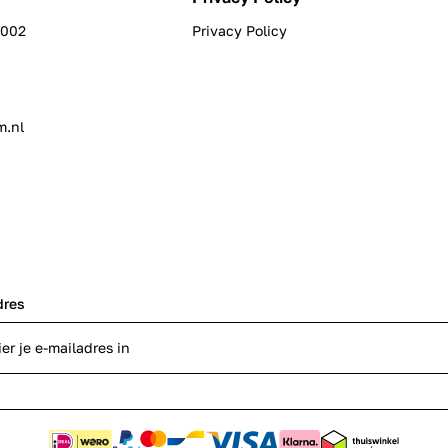
0002
Privacy Policy
m.nl
dres