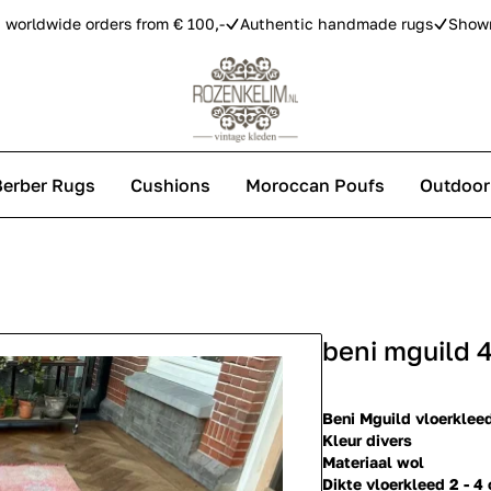
 worldwide orders from € 100,-
Authentic handmade rugs
Show
Berber Rugs
Cushions
Moroccan Poufs
Outdoor
s
beni mguild 
 carpets
Beni Mguild vloerklee
Kleur divers
Materiaal wol
Dikte vloerkleed 2 - 4