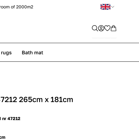
room of 2000m2
 rugs
Bath mat
47212 265cm x 181cm
d nr 47212
 cm