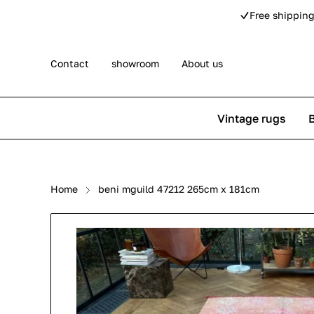
Free shipping
Contact
showroom
About us
Vintage rugs
Persian rugs
Berber rug
Home
beni mguild 47212 265cm x 181cm
Rose kilim rugs
Pip Studio