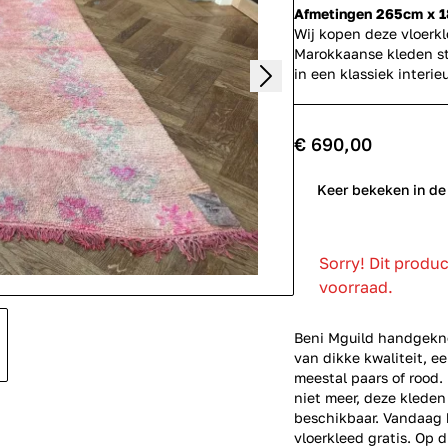
Afmetingen 265cm x 
Wij kopen deze vloerk
Marokkaanse kleden st
in een klassiek inter
€ 690,00
0
Keer bekeken in de
Sorry! Dit produ
voorraad.
Beni Mguild handgekno
van dikke kwaliteit, e
meestal paars of rood
niet meer, deze kleden
beschikbaar. Vandaag b
vloerkleed gratis. Op d