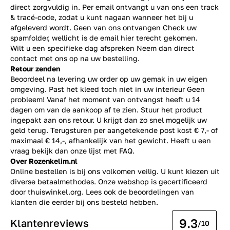
direct zorgvuldig in. Per email ontvangt u van ons een track
& tracé-code, zodat u kunt nagaan wanneer het bij u
afgeleverd wordt. Geen van ons ontvangen Check uw
spamfolder, wellicht is de email hier terecht gekomen.
Wilt u een specifieke dag afspreken Neem dan direct
contact
met ons op na uw bestelling.
Retour zenden
Beoordeel na levering uw order op uw gemak in uw eigen
omgeving. Past het kleed toch niet in uw interieur Geen
probleem! Vanaf het moment van ontvangst heeft u 14
dagen om van de aankoop af te zien. Stuur het product
ingepakt aan ons retour. U krijgt dan zo snel mogelijk uw
geld terug. Terugsturen per aangetekende post kost € 7,- of
maximaal € 14,-, afhankelijk van het gewicht. Heeft u een
vraag bekijk dan onze lijst met
FAQ.
Over Rozenkelim.nl
Online bestellen is bij ons volkomen veilig. U kunt kiezen uit
diverse betaalmethodes. Onze webshop is gecertificeerd
door thuiswinkel.org. Lees ook de
beoordelingen
van
klanten die eerder bij ons besteld hebben.
9.3
Klantenreviews
/10