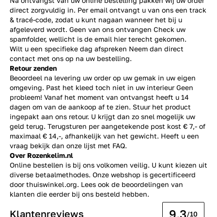
Na ontvangst van uw online bestelling pakken wij uw order
direct zorgvuldig in. Per email ontvangt u van ons een track
& tracé-code, zodat u kunt nagaan wanneer het bij u
afgeleverd wordt. Geen van ons ontvangen Check uw
spamfolder, wellicht is de email hier terecht gekomen.
Wilt u een specifieke dag afspreken Neem dan direct
contact
met ons op na uw bestelling.
Retour zenden
Beoordeel na levering uw order op uw gemak in uw eigen
omgeving. Past het kleed toch niet in uw interieur Geen
probleem! Vanaf het moment van ontvangst heeft u 14
dagen om van de aankoop af te zien. Stuur het product
ingepakt aan ons retour. U krijgt dan zo snel mogelijk uw
geld terug. Terugsturen per aangetekende post kost € 7,- of
maximaal € 14,-, afhankelijk van het gewicht. Heeft u een
vraag bekijk dan onze lijst met
FAQ.
Over Rozenkelim.nl
Online bestellen is bij ons volkomen veilig. U kunt kiezen uit
diverse betaalmethodes. Onze webshop is gecertificeerd
door thuiswinkel.org. Lees ook de
beoordelingen
van
klanten die eerder bij ons besteld hebben.
9.3
Klantenreviews
/10