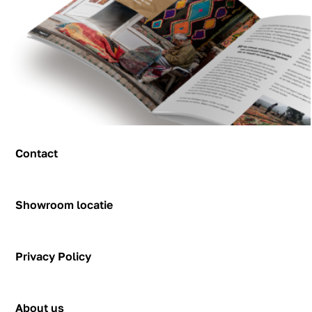
Contact
Contact
Showroom locatie
Hendrik Figeeweg 1-0002
Figeehal 2
Privacy Policy
2031 BJ Haarlem
showroom@rozenkelim.nl
Privacy Policy
+31655342780
About us