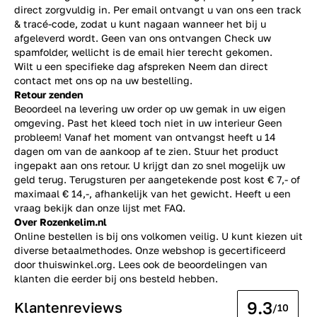
direct zorgvuldig in. Per email ontvangt u van ons een track
& tracé-code, zodat u kunt nagaan wanneer het bij u
afgeleverd wordt. Geen van ons ontvangen Check uw
spamfolder, wellicht is de email hier terecht gekomen.
Wilt u een specifieke dag afspreken Neem dan direct
contact
met ons op na uw bestelling.
Retour zenden
Beoordeel na levering uw order op uw gemak in uw eigen
omgeving. Past het kleed toch niet in uw interieur Geen
probleem! Vanaf het moment van ontvangst heeft u 14
dagen om van de aankoop af te zien. Stuur het product
ingepakt aan ons retour. U krijgt dan zo snel mogelijk uw
geld terug. Terugsturen per aangetekende post kost € 7,- of
maximaal € 14,-, afhankelijk van het gewicht. Heeft u een
vraag bekijk dan onze lijst met
FAQ.
Over Rozenkelim.nl
Online bestellen is bij ons volkomen veilig. U kunt kiezen uit
diverse betaalmethodes. Onze webshop is gecertificeerd
door thuiswinkel.org. Lees ook de
beoordelingen
van
klanten die eerder bij ons besteld hebben.
9.3
Klantenreviews
/10