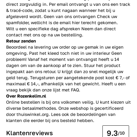
direct zorgvuldig in. Per email ontvangt u van ons een track
& tracé-code, zodat u kunt nagaan wanneer het bij u
afgeleverd wordt. Geen van ons ontvangen Check uw
spamfolder, wellicht is de email hier terecht gekomen.
Wilt u een specifieke dag afspreken Neem dan direct
contact
met ons op na uw bestelling.
Retour zenden
Beoordeel na levering uw order op uw gemak in uw eigen
omgeving. Past het kleed toch niet in uw interieur Geen
probleem! Vanaf het moment van ontvangst heeft u 14
dagen om van de aankoop af te zien. Stuur het product
ingepakt aan ons retour. U krijgt dan zo snel mogelijk uw
geld terug. Terugsturen per aangetekende post kost € 7,- of
maximaal € 14,-, afhankelijk van het gewicht. Heeft u een
vraag bekijk dan onze lijst met
FAQ.
Over Rozenkelim.nl
Online bestellen is bij ons volkomen veilig. U kunt kiezen uit
diverse betaalmethodes. Onze webshop is gecertificeerd
door thuiswinkel.org. Lees ook de
beoordelingen
van
klanten die eerder bij ons besteld hebben.
9.3
Klantenreviews
/10