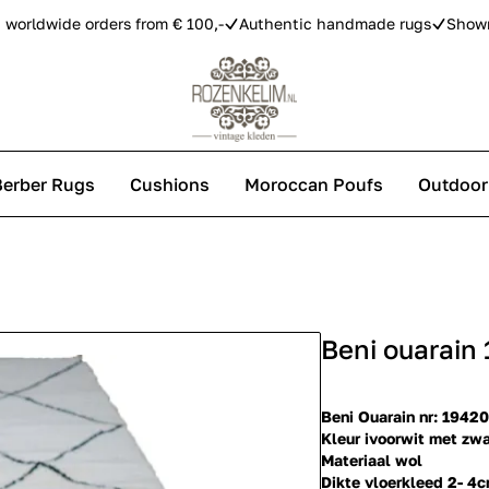
 worldwide orders from € 100,-
Authentic handmade rugs
Show
Berber Rugs
Cushions
Moroccan Poufs
Outdoor
s
Beni ouarain
 carpets
Beni Ouarain nr: 19420
Kleur ivoorwit met zwa
Materiaal wol
Dikte vloerkleed 2- 4