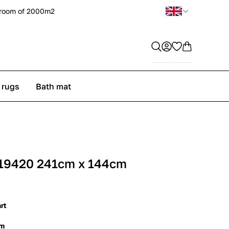
room of 2000m2
 rugs
Bath mat
 19420 241cm x 144cm
rt
cm