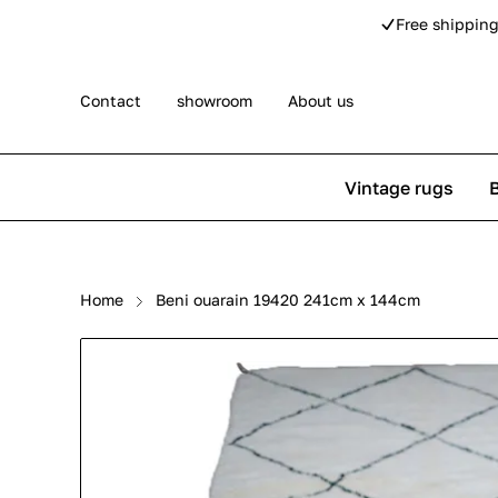
Free shipping
Contact
showroom
About us
Vintage rugs
Persian rugs
Berber rug
Home
Beni ouarain 19420 241cm x 144cm
Rose kilim rugs
Pip Studio