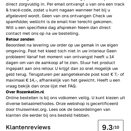
direct zorgvuldig in. Per email ontvangt u van ons een track
& tracé-code, zodat u kunt nagaan wanneer het bij u
afgeleverd wordt. Geen van ons ontvangen Check uw
spamfolder, wellicht is de email hier terecht gekomen.
Wilt u een specifieke dag afspreken Neem dan direct
contact
met ons op na uw bestelling.
Retour zenden
Beoordeel na levering uw order op uw gemak in uw eigen
omgeving. Past het kleed toch niet in uw interieur Geen
probleem! Vanaf het moment van ontvangst heeft u 14
dagen om van de aankoop af te zien. Stuur het product
ingepakt aan ons retour. U krijgt dan zo snel mogelijk uw
geld terug. Terugsturen per aangetekende post kost € 7,- of
maximaal € 14,-, afhankelijk van het gewicht. Heeft u een
vraag bekijk dan onze lijst met
FAQ.
Over Rozenkelim.nl
Online bestellen is bij ons volkomen veilig. U kunt kiezen uit
diverse betaalmethodes. Onze webshop is gecertificeerd
door thuiswinkel.org. Lees ook de
beoordelingen
van
klanten die eerder bij ons besteld hebben.
9.3
Klantenreviews
/10