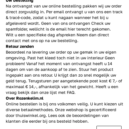
Uw bestelling
Na ontvangst van uw online bestelling pakken wij uw order
direct zorgvuldig in. Per email ontvangt u van ons een track
& tracé-code, zodat u kunt nagaan wanneer het bij u
afgeleverd wordt. Geen van ons ontvangen Check uw
spamfolder, wellicht is de email hier terecht gekomen.
Wilt u een specifieke dag afspreken Neem dan direct
contact
met ons op na uw bestelling.
Retour zenden
Beoordeel na levering uw order op uw gemak in uw eigen
omgeving. Past het kleed toch niet in uw interieur Geen
probleem! Vanaf het moment van ontvangst heeft u 14
dagen om van de aankoop af te zien. Stuur het product
ingepakt aan ons retour. U krijgt dan zo snel mogelijk uw
geld terug. Terugsturen per aangetekende post kost € 7,- of
maximaal € 14,-, afhankelijk van het gewicht. Heeft u een
vraag bekijk dan onze lijst met
FAQ.
Over Rozenkelim.nl
Online bestellen is bij ons volkomen veilig. U kunt kiezen uit
diverse betaalmethodes. Onze webshop is gecertificeerd
door thuiswinkel.org. Lees ook de
beoordelingen
van
klanten die eerder bij ons besteld hebben.