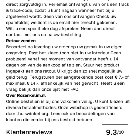
direct zorgvuldig in. Per email ontvangt u van ons een track
& tracé-code, zodat u kunt nagaan wanneer het bij u
afgeleverd wordt. Geen van ons ontvangen Check uw
spamfolder, wellicht is de email hier terecht gekomen.
Wilt u een specifieke dag afspreken Neem dan direct
contact
met ons op na uw bestelling.
Retour zenden
Beoordeel na levering uw order op uw gemak in uw eigen
omgeving. Past het kleed toch niet in uw interieur Geen
probleem! Vanaf het moment van ontvangst heeft u 14
dagen om van de aankoop af te zien. Stuur het product
ingepakt aan ons retour. U krijgt dan zo snel mogelijk uw
geld terug. Terugsturen per aangetekende post kost € 7,- of
maximaal € 14,-, afhankelijk van het gewicht. Heeft u een
vraag bekijk dan onze lijst met
FAQ.
Over Rozenkelim.nl
Online bestellen is bij ons volkomen veilig. U kunt kiezen uit
diverse betaalmethodes. Onze webshop is gecertificeerd
door thuiswinkel.org. Lees ook de
beoordelingen
van
klanten die eerder bij ons besteld hebben.
9.3
Klantenreviews
/10