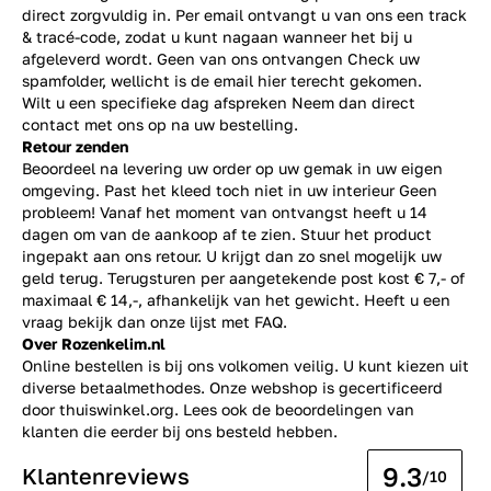
direct zorgvuldig in. Per email ontvangt u van ons een track
& tracé-code, zodat u kunt nagaan wanneer het bij u
afgeleverd wordt. Geen van ons ontvangen Check uw
spamfolder, wellicht is de email hier terecht gekomen.
Wilt u een specifieke dag afspreken Neem dan direct
contact
met ons op na uw bestelling.
Retour zenden
Beoordeel na levering uw order op uw gemak in uw eigen
omgeving. Past het kleed toch niet in uw interieur Geen
probleem! Vanaf het moment van ontvangst heeft u 14
dagen om van de aankoop af te zien. Stuur het product
ingepakt aan ons retour. U krijgt dan zo snel mogelijk uw
geld terug. Terugsturen per aangetekende post kost € 7,- of
maximaal € 14,-, afhankelijk van het gewicht. Heeft u een
vraag bekijk dan onze lijst met
FAQ.
Over Rozenkelim.nl
Online bestellen is bij ons volkomen veilig. U kunt kiezen uit
diverse betaalmethodes. Onze webshop is gecertificeerd
door thuiswinkel.org. Lees ook de
beoordelingen
van
klanten die eerder bij ons besteld hebben.
9.3
Klantenreviews
/10