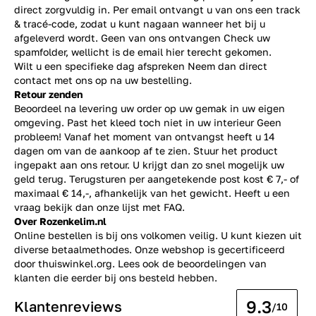
direct zorgvuldig in. Per email ontvangt u van ons een track
& tracé-code, zodat u kunt nagaan wanneer het bij u
afgeleverd wordt. Geen van ons ontvangen Check uw
spamfolder, wellicht is de email hier terecht gekomen.
Wilt u een specifieke dag afspreken Neem dan direct
contact
met ons op na uw bestelling.
Retour zenden
Beoordeel na levering uw order op uw gemak in uw eigen
omgeving. Past het kleed toch niet in uw interieur Geen
probleem! Vanaf het moment van ontvangst heeft u 14
dagen om van de aankoop af te zien. Stuur het product
ingepakt aan ons retour. U krijgt dan zo snel mogelijk uw
geld terug. Terugsturen per aangetekende post kost € 7,- of
maximaal € 14,-, afhankelijk van het gewicht. Heeft u een
vraag bekijk dan onze lijst met
FAQ.
Over Rozenkelim.nl
Online bestellen is bij ons volkomen veilig. U kunt kiezen uit
diverse betaalmethodes. Onze webshop is gecertificeerd
door thuiswinkel.org. Lees ook de
beoordelingen
van
klanten die eerder bij ons besteld hebben.
9.3
Klantenreviews
/10