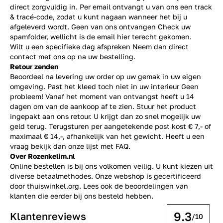
direct zorgvuldig in. Per email ontvangt u van ons een track
& tracé-code, zodat u kunt nagaan wanneer het bij u
afgeleverd wordt. Geen van ons ontvangen Check uw
spamfolder, wellicht is de email hier terecht gekomen.
Wilt u een specifieke dag afspreken Neem dan direct
contact
met ons op na uw bestelling.
Retour zenden
Beoordeel na levering uw order op uw gemak in uw eigen
omgeving. Past het kleed toch niet in uw interieur Geen
probleem! Vanaf het moment van ontvangst heeft u 14
dagen om van de aankoop af te zien. Stuur het product
ingepakt aan ons retour. U krijgt dan zo snel mogelijk uw
geld terug. Terugsturen per aangetekende post kost € 7,- of
maximaal € 14,-, afhankelijk van het gewicht. Heeft u een
vraag bekijk dan onze lijst met
FAQ.
Over Rozenkelim.nl
Online bestellen is bij ons volkomen veilig. U kunt kiezen uit
diverse betaalmethodes. Onze webshop is gecertificeerd
door thuiswinkel.org. Lees ook de
beoordelingen
van
klanten die eerder bij ons besteld hebben.
9.3
Klantenreviews
/10