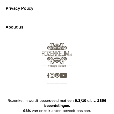
Hendrik Figeeweg 1-0002
Figeehal 2
Privacy Policy
2031 BJ Haarlem
showroom@rozenkelim.nl
Privacy Policy
+31655342780
About us
Rozenkelim wordt beoordeeld met een
9.3/10
o.b.v.
2856
beoordelingen.
98%
van onze klanten beveelt ons aan.