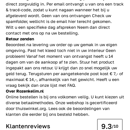
direct zorgvuldig in. Per email ontvangt u van ons een track
& tracé-code, zodat u kunt nagaan wanneer het bij u
afgeleverd wordt. Geen van ons ontvangen Check uw
spamfolder, wellicht is de email hier terecht gekomen.
Wilt u een specifieke dag afspreken Neem dan direct
contact
met ons op na uw bestelling.
Retour zenden
Beoordeel na levering uw order op uw gemak in uw eigen
omgeving. Past het kleed toch niet in uw interieur Geen
probleem! Vanaf het moment van ontvangst heeft u 14
dagen om van de aankoop af te zien. Stuur het product
ingepakt aan ons retour. U krijgt dan zo snel mogelijk uw
geld terug. Terugsturen per aangetekende post kost € 7,- of
maximaal € 14,-, afhankelijk van het gewicht. Heeft u een
vraag bekijk dan onze lijst met
FAQ.
Over Rozenkelim.nl
Online bestellen is bij ons volkomen veilig. U kunt kiezen uit
diverse betaalmethodes. Onze webshop is gecertificeerd
door thuiswinkel.org. Lees ook de
beoordelingen
van
klanten die eerder bij ons besteld hebben.
9.3
Klantenreviews
/10