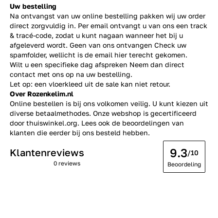
Uw bestelling
Na ontvangst van uw online bestelling pakken wij uw order
direct zorgvuldig in. Per email ontvangt u van ons een track
& tracé-code, zodat u kunt nagaan wanneer het bij u
afgeleverd wordt. Geen van ons ontvangen Check uw
spamfolder, wellicht is de email hier terecht gekomen.
Wilt u een specifieke dag afspreken Neem dan direct
contact
met ons op na uw bestelling.
Let op: een vloerkleed uit de sale kan niet retour.
Over Rozenkelim.nl
Online bestellen is bij ons volkomen veilig. U kunt kiezen uit
diverse betaalmethodes. Onze webshop is gecertificeerd
door thuiswinkel.org. Lees ook de
beoordelingen
van
klanten die eerder bij ons besteld hebben.
9.3
Klantenreviews
/10
0 reviews
Beoordeling