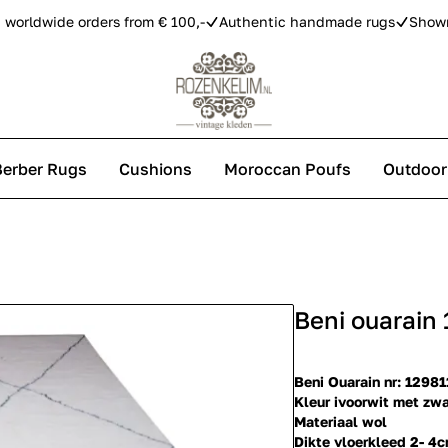
 worldwide orders from € 100,-
Authentic handmade rugs
Show
Berber Rugs
Cushions
Moroccan Poufs
Outdoor
s
Beni ouarain
 carpets
Beni Ouarain nr: 12981
Kleur ivoorwit met zwa
Materiaal wol
Dikte vloerkleed 2- 4