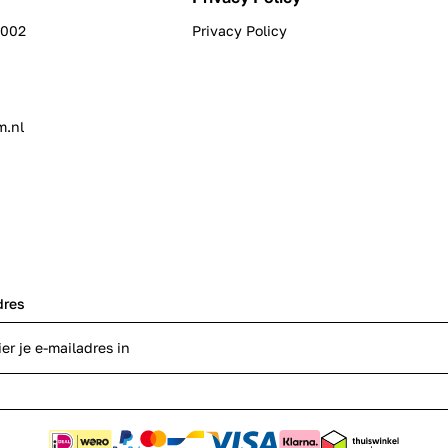
0002
Privacy Policy
m.nl
dres