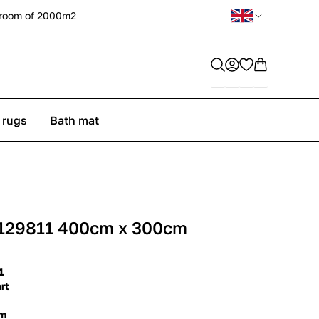
room of 2000m2
 rugs
Bath mat
 129811 400cm x 300cm
1
rt
cm