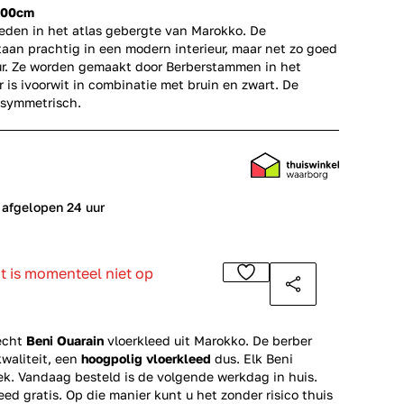
300cm
leden in het atlas gebergte van Marokko. De
aan prachtig in een modern interieur, maar net zo goed
eur. Ze worden gemaakt door Berberstammen in het
r is ivoorwit in combinatie met bruin en zwart. De
asymmetrisch.
 afgelopen 24 uur
ct is momenteel niet op
echt
Beni Ouarain
vloerkleed uit Marokko. De berber
kwaliteit, een
hoogpolig vloerkleed
dus. Elk Beni
iek. Vandaag besteld is de volgende werkdag in huis.
eed gratis. Op die manier kunt u het zonder risico thuis