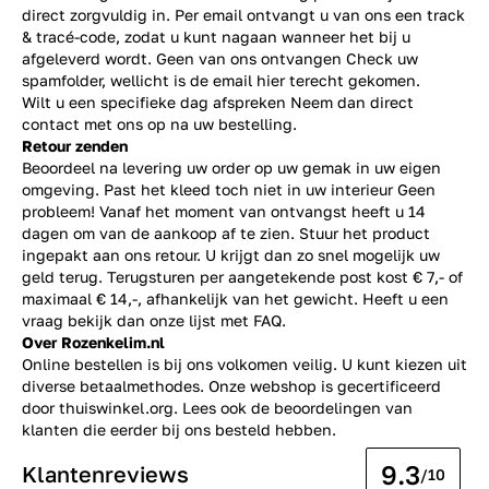
direct zorgvuldig in. Per email ontvangt u van ons een track
& tracé-code, zodat u kunt nagaan wanneer het bij u
afgeleverd wordt. Geen van ons ontvangen Check uw
spamfolder, wellicht is de email hier terecht gekomen.
Wilt u een specifieke dag afspreken Neem dan direct
contact
met ons op na uw bestelling.
Retour zenden
Beoordeel na levering uw order op uw gemak in uw eigen
omgeving. Past het kleed toch niet in uw interieur Geen
probleem! Vanaf het moment van ontvangst heeft u 14
dagen om van de aankoop af te zien. Stuur het product
ingepakt aan ons retour. U krijgt dan zo snel mogelijk uw
geld terug. Terugsturen per aangetekende post kost € 7,- of
maximaal € 14,-, afhankelijk van het gewicht. Heeft u een
vraag bekijk dan onze lijst met
FAQ.
Over Rozenkelim.nl
Online bestellen is bij ons volkomen veilig. U kunt kiezen uit
diverse betaalmethodes. Onze webshop is gecertificeerd
door thuiswinkel.org. Lees ook de
beoordelingen
van
klanten die eerder bij ons besteld hebben.
9.3
Klantenreviews
/10