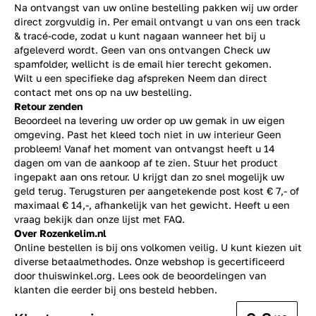
Na ontvangst van uw online bestelling pakken wij uw order
direct zorgvuldig in. Per email ontvangt u van ons een track
& tracé-code, zodat u kunt nagaan wanneer het bij u
afgeleverd wordt. Geen van ons ontvangen Check uw
spamfolder, wellicht is de email hier terecht gekomen.
Wilt u een specifieke dag afspreken Neem dan direct
contact
met ons op na uw bestelling.
Retour zenden
Beoordeel na levering uw order op uw gemak in uw eigen
omgeving. Past het kleed toch niet in uw interieur Geen
probleem! Vanaf het moment van ontvangst heeft u 14
dagen om van de aankoop af te zien. Stuur het product
ingepakt aan ons retour. U krijgt dan zo snel mogelijk uw
geld terug. Terugsturen per aangetekende post kost € 7,- of
maximaal € 14,-, afhankelijk van het gewicht. Heeft u een
vraag bekijk dan onze lijst met
FAQ.
Over Rozenkelim.nl
Online bestellen is bij ons volkomen veilig. U kunt kiezen uit
diverse betaalmethodes. Onze webshop is gecertificeerd
door thuiswinkel.org. Lees ook de
beoordelingen
van
klanten die eerder bij ons besteld hebben.