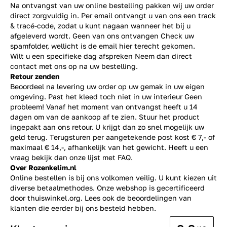
Na ontvangst van uw online bestelling pakken wij uw order
direct zorgvuldig in. Per email ontvangt u van ons een track
& tracé-code, zodat u kunt nagaan wanneer het bij u
afgeleverd wordt. Geen van ons ontvangen Check uw
spamfolder, wellicht is de email hier terecht gekomen.
Wilt u een specifieke dag afspreken Neem dan direct
contact
met ons op na uw bestelling.
Retour zenden
Beoordeel na levering uw order op uw gemak in uw eigen
omgeving. Past het kleed toch niet in uw interieur Geen
probleem! Vanaf het moment van ontvangst heeft u 14
dagen om van de aankoop af te zien. Stuur het product
ingepakt aan ons retour. U krijgt dan zo snel mogelijk uw
geld terug. Terugsturen per aangetekende post kost € 7,- of
maximaal € 14,-, afhankelijk van het gewicht. Heeft u een
vraag bekijk dan onze lijst met
FAQ.
Over Rozenkelim.nl
Online bestellen is bij ons volkomen veilig. U kunt kiezen uit
diverse betaalmethodes. Onze webshop is gecertificeerd
door thuiswinkel.org. Lees ook de
beoordelingen
van
klanten die eerder bij ons besteld hebben.