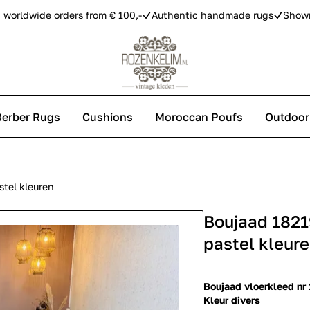
 worldwide orders from € 100,-
Authentic handmade rugs
Show
Berber Rugs
Cushions
Moroccan Poufs
Outdoor
s
tel kleuren
Boujaad 1821
 carpets
pastel kleur
Boujaad vloerkleed nr
Kleur divers