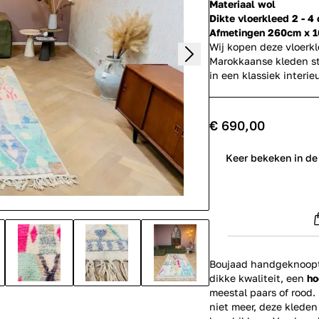
Materiaal wol
Dikte vloerkleed 2 - 4
Afmetingen 260cm x 
Wij kopen deze vloerk
Marokkaanse kleden st
in een klassiek inter
€ 690,00
0
Keer bekeken in de
Boujaad handgeknoopte
dikke kwaliteit, een
ho
meestal paars of rood
niet meer, deze kleden