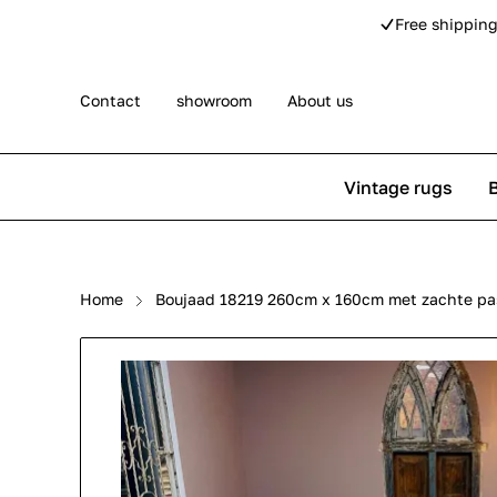
Free shipping
Contact
showroom
About us
Vintage rugs
Persian rugs
Berber rug
Home
Boujaad 18219 260cm x 160cm met zachte pas
Rose kilim rugs
Pip Studio