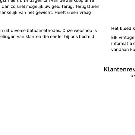
gst heeft u 14 dagen om van de aankoop af te
gt dan zo snel mogelijk uw geld terug. Terugsturen
fhankelijk van het gewicht. Heeft u een vraag
Het kleed 
zen uit diverse betaalmethodes. Onze webshop is
elingen
van klanten die eerder bij ons besteld
Elk vintage
informatie o
vandaan kom
Klantenre
0 