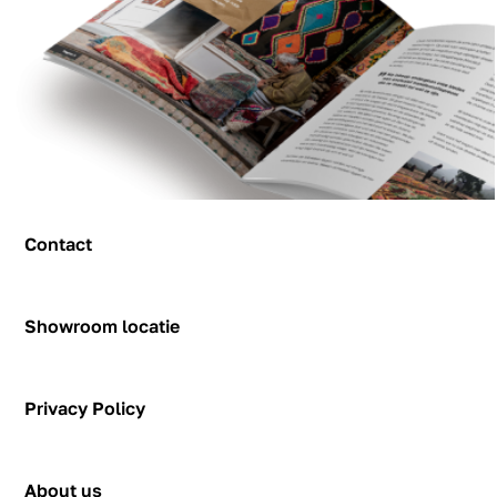
Contact
Contact
Showroom locatie
Hendrik Figeeweg 1-0002
Figeehal 2
Privacy Policy
2031 BJ Haarlem
showroom@rozenkelim.nl
Privacy Policy
+31655342780
About us