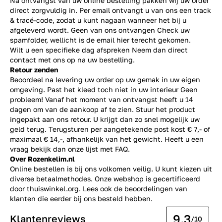
Na ontvangst van uw online bestelling pakken wij uw order
direct zorgvuldig in. Per email ontvangt u van ons een track
& tracé-code, zodat u kunt nagaan wanneer het bij u
afgeleverd wordt. Geen van ons ontvangen Check uw
spamfolder, wellicht is de email hier terecht gekomen.
Wilt u een specifieke dag afspreken Neem dan direct
contact
met ons op na uw bestelling.
Retour zenden
Beoordeel na levering uw order op uw gemak in uw eigen
omgeving. Past het kleed toch niet in uw interieur Geen
probleem! Vanaf het moment van ontvangst heeft u 14
dagen om van de aankoop af te zien. Stuur het product
ingepakt aan ons retour. U krijgt dan zo snel mogelijk uw
geld terug. Terugsturen per aangetekende post kost € 7,- of
maximaal € 14,-, afhankelijk van het gewicht. Heeft u een
vraag bekijk dan onze lijst met
FAQ.
Over Rozenkelim.nl
Online bestellen is bij ons volkomen veilig. U kunt kiezen uit
diverse betaalmethodes. Onze webshop is gecertificeerd
door thuiswinkel.org. Lees ook de
beoordelingen
van
klanten die eerder bij ons besteld hebben.
9.3
Klantenreviews
/10