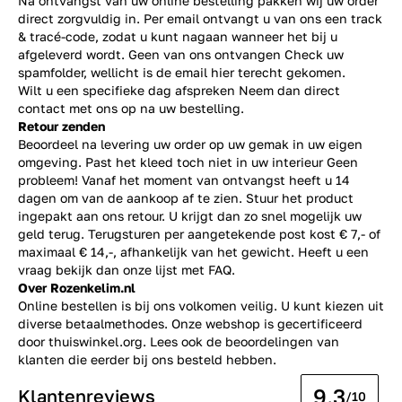
Na ontvangst van uw online bestelling pakken wij uw order
direct zorgvuldig in. Per email ontvangt u van ons een track
& tracé-code, zodat u kunt nagaan wanneer het bij u
afgeleverd wordt. Geen van ons ontvangen Check uw
spamfolder, wellicht is de email hier terecht gekomen.
Wilt u een specifieke dag afspreken Neem dan direct
contact
met ons op na uw bestelling.
Retour zenden
Beoordeel na levering uw order op uw gemak in uw eigen
omgeving. Past het kleed toch niet in uw interieur Geen
probleem! Vanaf het moment van ontvangst heeft u 14
dagen om van de aankoop af te zien. Stuur het product
ingepakt aan ons retour. U krijgt dan zo snel mogelijk uw
geld terug. Terugsturen per aangetekende post kost € 7,- of
maximaal € 14,-, afhankelijk van het gewicht. Heeft u een
vraag bekijk dan onze lijst met
FAQ.
Over Rozenkelim.nl
Online bestellen is bij ons volkomen veilig. U kunt kiezen uit
diverse betaalmethodes. Onze webshop is gecertificeerd
door thuiswinkel.org. Lees ook de
beoordelingen
van
klanten die eerder bij ons besteld hebben.
9.3
Klantenreviews
/10