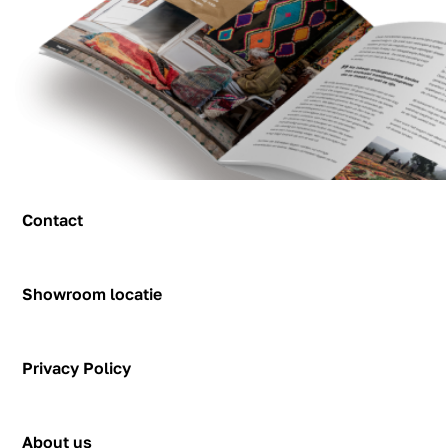
Contact
Contact
Showroom locatie
Hendrik Figeeweg 1-0002
Figeehal 2
Privacy Policy
2031 BJ Haarlem
showroom@rozenkelim.nl
Privacy Policy
+31655342780
About us