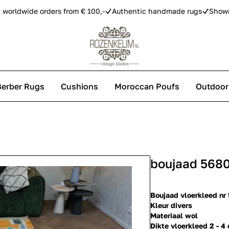
 worldwide orders from € 100,-
Authentic handmade rugs
Show
Berber Rugs
Cushions
Moroccan Poufs
Outdoor
s
boujaad 568
 carpets
Boujaad vloerkleed nr
Kleur divers
Materiaal wol
Dikte vloerkleed 2 - 4