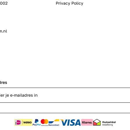
0002
Privacy Policy
m.nl
dres