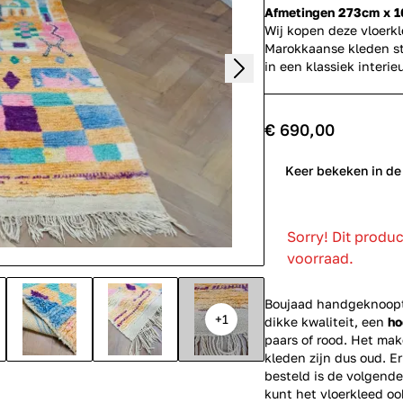
Afmetingen 273cm x 
Wij kopen deze vloerk
Marokkaanse kleden st
in een klassiek inter
€ 690,00
0
Keer bekeken in de
Sorry! Dit produ
voorraad.
Boujaad handgeknoopte
+1
dikke kwaliteit, een
ho
paars of rood. Het mak
kleden zijn dus oud. E
besteld is de volgende
kunt het vloerkleed o