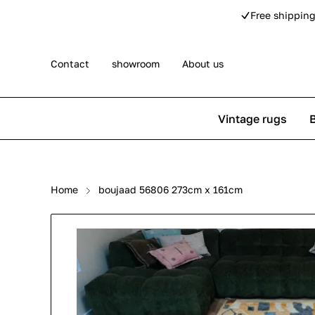
Free shipping
Contact
showroom
About us
Vintage rugs
Persian rugs
Berber rug
Home
boujaad 56806 273cm x 161cm
Rose kilim rugs
Pip Studio