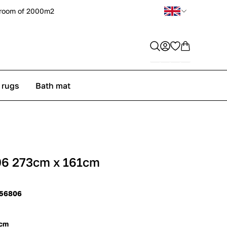
room of 2000m2
 rugs
Bath mat
06 273cm x 161cm
 56806
 cm