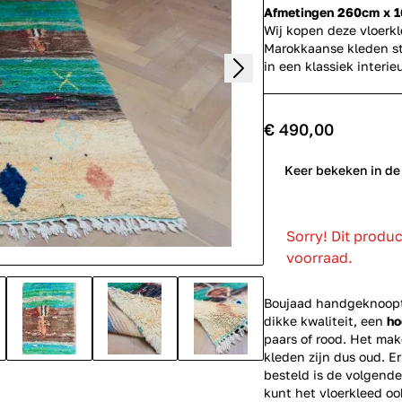
Afmetingen 260cm x 
Wij kopen deze vloerk
Marokkaanse kleden st
in een klassiek inter
€ 490,00
0
Keer bekeken in de
Sorry! Dit produ
voorraad.
Boujaad handgeknoopte
dikke kwaliteit, een
ho
paars of rood. Het mak
kleden zijn dus oud. E
besteld is de volgende
kunt het vloerkleed o