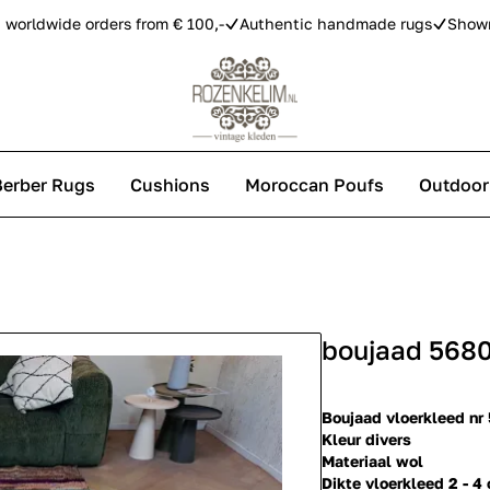
 worldwide orders from € 100,-
Authentic handmade rugs
Show
Berber Rugs
Cushions
Moroccan Poufs
Outdoor
s
boujaad 568
 carpets
Boujaad vloerkleed nr
Kleur divers
Materiaal wol
Dikte vloerkleed 2 - 4