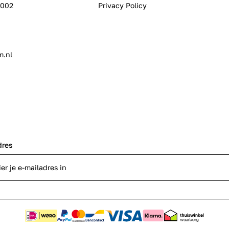
0002
Privacy Policy
m.nl
dres