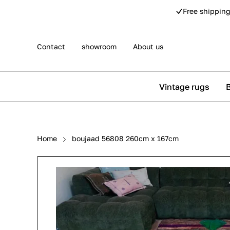
Free shipping
Contact
showroom
About us
Vintage rugs
Persian rugs
Berber rug
Home
boujaad 56808 260cm x 167cm
Rose kilim rugs
Pip Studio