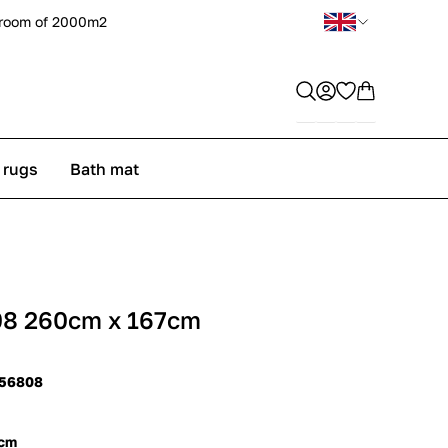
room of 2000m2
 rugs
Bath mat
08 260cm x 167cm
 56808
 cm