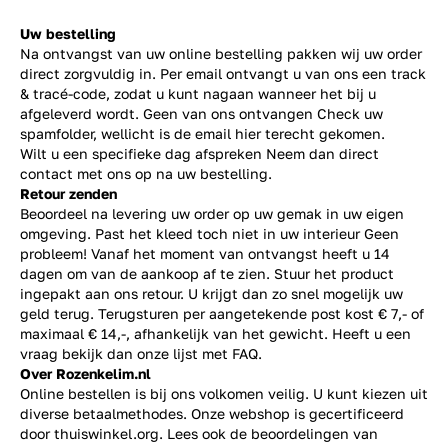
Uw bestelling
Na ontvangst van uw online bestelling pakken wij uw order
direct zorgvuldig in. Per email ontvangt u van ons een track
& tracé-code, zodat u kunt nagaan wanneer het bij u
afgeleverd wordt. Geen van ons ontvangen Check uw
spamfolder, wellicht is de email hier terecht gekomen.
Wilt u een specifieke dag afspreken Neem dan direct
contact
met ons op na uw bestelling.
Retour zenden
Beoordeel na levering uw order op uw gemak in uw eigen
omgeving. Past het kleed toch niet in uw interieur Geen
probleem! Vanaf het moment van ontvangst heeft u 14
dagen om van de aankoop af te zien. Stuur het product
ingepakt aan ons retour. U krijgt dan zo snel mogelijk uw
geld terug. Terugsturen per aangetekende post kost € 7,- of
maximaal € 14,-, afhankelijk van het gewicht. Heeft u een
vraag bekijk dan onze lijst met
FAQ.
Over Rozenkelim.nl
Online bestellen is bij ons volkomen veilig. U kunt kiezen uit
diverse betaalmethodes. Onze webshop is gecertificeerd
door thuiswinkel.org. Lees ook de
beoordelingen
van