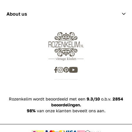
showroom@rozenkelim.nl
Privacy Policy
+31655342780
About us
Rozenkelim wordt beoordeeld met een
9.3/10
o.b.v.
2854
beoordelingen.
98%
van onze klanten beveelt ons aan.