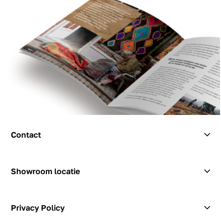
Contact
Contact
Showroom locatie
Hendrik Figeeweg 1-0002
Figeehal 2
Privacy Policy
2031 BJ Haarlem