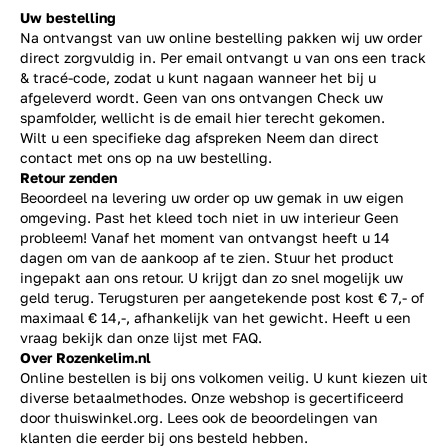
Uw bestelling
Na ontvangst van uw online bestelling pakken wij uw order
direct zorgvuldig in. Per email ontvangt u van ons een track
& tracé-code, zodat u kunt nagaan wanneer het bij u
afgeleverd wordt. Geen van ons ontvangen Check uw
spamfolder, wellicht is de email hier terecht gekomen.
Wilt u een specifieke dag afspreken Neem dan direct
contact
met ons op na uw bestelling.
Retour zenden
Beoordeel na levering uw order op uw gemak in uw eigen
omgeving. Past het kleed toch niet in uw interieur Geen
probleem! Vanaf het moment van ontvangst heeft u 14
dagen om van de aankoop af te zien. Stuur het product
ingepakt aan ons retour. U krijgt dan zo snel mogelijk uw
geld terug. Terugsturen per aangetekende post kost € 7,- of
maximaal € 14,-, afhankelijk van het gewicht. Heeft u een
vraag bekijk dan onze lijst met
FAQ.
Over Rozenkelim.nl
Online bestellen is bij ons volkomen veilig. U kunt kiezen uit
diverse betaalmethodes. Onze webshop is gecertificeerd
door thuiswinkel.org. Lees ook de
beoordelingen
van
klanten die eerder bij ons besteld hebben.