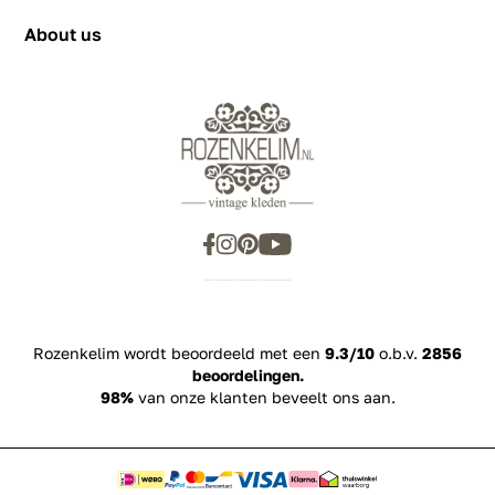
Privacy Policy
+31655342780
About us
Rozenkelim wordt beoordeeld met een
9.3/10
o.b.v.
2856
beoordelingen.
98%
van onze klanten beveelt ons aan.